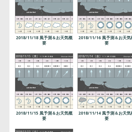
2018/11/18 風予測＆お天気概
2018/11/16 風予測＆お天気
要
要
2018/11/15 風予測＆お天気概
2018/11/14 風予測＆お天気
要
要