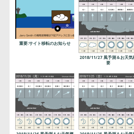
重要:サイト移転のお知らせ
2018/11/27 風予測＆お天気
要
2018/11/26 風予測＆お天気概
2018/11/25 風予測＆お天気