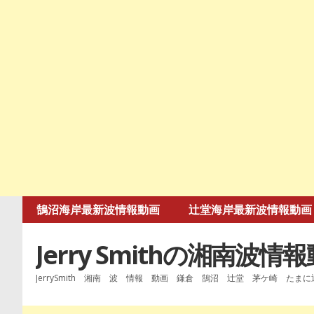
鵠沼海岸最新波情報動画
辻堂海岸最新波情報動画
Jerry Smithの湘南波情
JerrySmith 湘南 波 情報 動画 鎌倉 鵠沼 辻堂 茅ケ崎 たまに