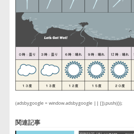
(adsbygoogle = window.adsbygoogle || []).push({});
関連記事